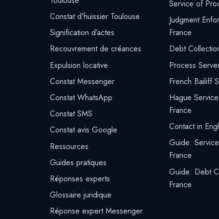
Toulouse
Service of Pro
Constat d’huissier Toulouse
Judgment Enfo
Signification d’actes
France
Recouvrement de créances
Debt Collectio
Expulsion locative
Process Serve
Constat Messenger
French Bailiff 
Constat WhatsApp
Hague Service
France
Constat SMS
Contact in Engl
Constat avis Google
Guide: Service
Ressources
France
Guides pratiques
Guide: Debt Co
Réponses experts
France
Glossaire juridique
Réponse expert Messenger