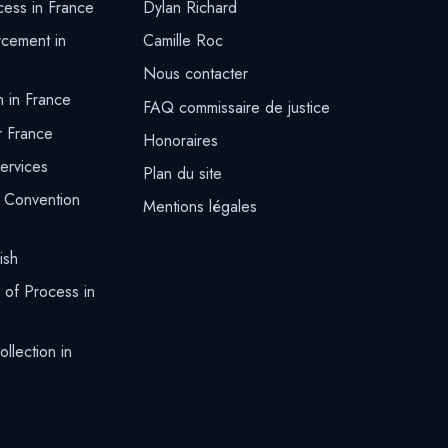
cess in France
Dylan Richard
rcement in
Camille Roc
Nous contacter
n in France
FAQ commissaire de justice
r France
Honoraires
Services
Plan du site
 Convention
Mentions légales
ish
 of Process in
llection in