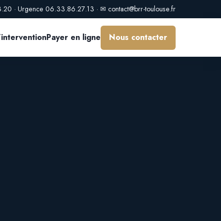
3.20
· Urgence
06.33.86.27.13
· ✉
contact@brr-toulouse.fr
intervention
Payer en ligne
Nous contacter