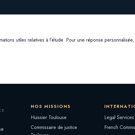
ations utiles relatives à l’étude. Pour une réponse personnalisée
NOS MISSIONS
INTERNATI
CE
Huissier Toulouse
Legal Services
Commissaire de justice
French Commiss
se