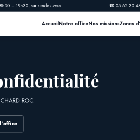
· 8h30 – 19h30, sur rendez-vous
☎
05.62.30.4
Accueil
Notre office
Nos missions
Zones d’
onfidentialité
 RICHARD ROC.
l’office