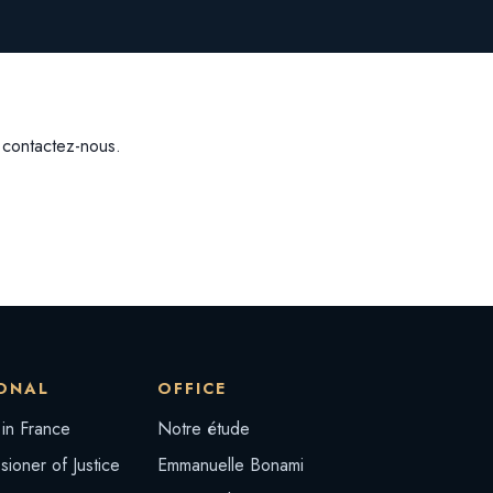
, contactez-nous.
ONAL
OFFICE
 in France
Notre étude
ioner of Justice
Emmanuelle Bonami