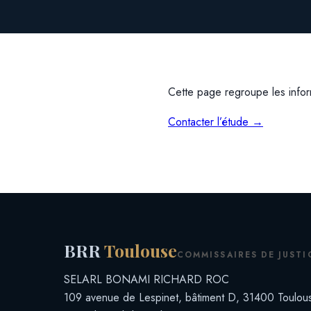
Cette page regroupe les inform
Contacter l’étude →
BRR
Toulouse
COMMISSAIRES DE JUSTI
SELARL BONAMI RICHARD ROC
109 avenue de Lespinet, bâtiment D, 31400 Toulou