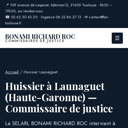
📍 109 avenue de Lespinet, bâtiment D, 31400 Toulouse · 8h30 –
19h30, sur rendez-vous
☎
05.62.30.43.20
· Urgence
06.33.86.27.13
· ✉
contact@brr-
toulouse.fr
BONAMI RICHARD ROC
☰
COMMISSAIRES DE JUSTICE
Accueil
/ Huissier Launaguet
Huissier à Launaguet
(Haute-Garonne) —
Commissaire de justice
La SELARL BONAMI RICHARD ROC intervient à